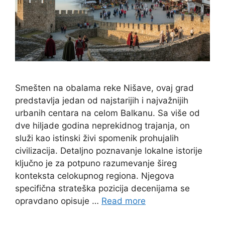
Smešten na obalama reke Nišave, ovaj grad
predstavlja jedan od najstarijih i najvažnijih
urbanih centara na celom Balkanu. Sa više od
dve hiljade godina neprekidnog trajanja, on
služi kao istinski živi spomenik prohujalih
civilizacija. Detaljno poznavanje lokalne istorije
ključno je za potpuno razumevanje šireg
konteksta celokupnog regiona. Njegova
specifična strateška pozicija decenijama se
opravdano opisuje …
Read more