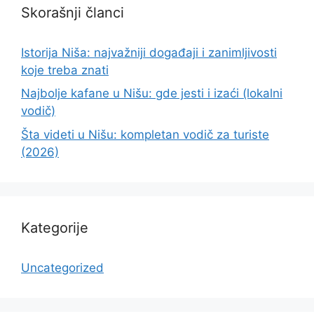
Skorašnji članci
Istorija Niša: najvažniji događaji i zanimljivosti
koje treba znati
Najbolje kafane u Nišu: gde jesti i izaći (lokalni
vodič)
Šta videti u Nišu: kompletan vodič za turiste
(2026)
Kategorije
Uncategorized