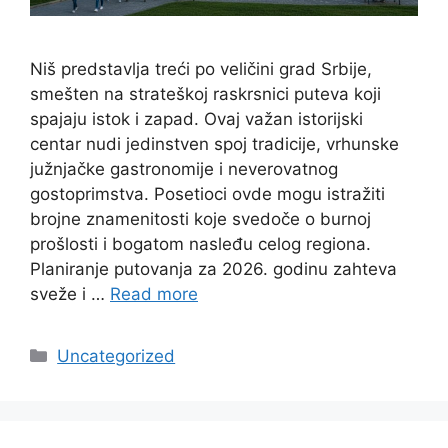
Niš predstavlja treći po veličini grad Srbije,
smešten na strateškoj raskrsnici puteva koji
spajaju istok i zapad. Ovaj važan istorijski
centar nudi jedinstven spoj tradicije, vrhunske
južnjačke gastronomije i neverovatnog
gostoprimstva. Posetioci ovde mogu istražiti
brojne znamenitosti koje svedoče o burnoj
prošlosti i bogatom nasleđu celog regiona.
Planiranje putovanja za 2026. godinu zahteva
sveže i …
Read more
Categories
Uncategorized