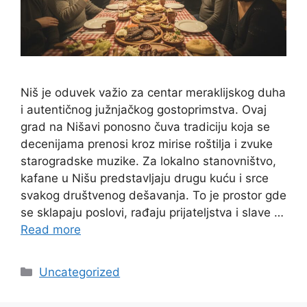
Niš je oduvek važio za centar meraklijskog duha
i autentičnog južnjačkog gostoprimstva. Ovaj
grad na Nišavi ponosno čuva tradiciju koja se
decenijama prenosi kroz mirise roštilja i zvuke
starogradske muzike. Za lokalno stanovništvo,
kafane u Nišu predstavljaju drugu kuću i srce
svakog društvenog dešavanja. To je prostor gde
se sklapaju poslovi, rađaju prijateljstva i slave …
Read more
Categories
Uncategorized