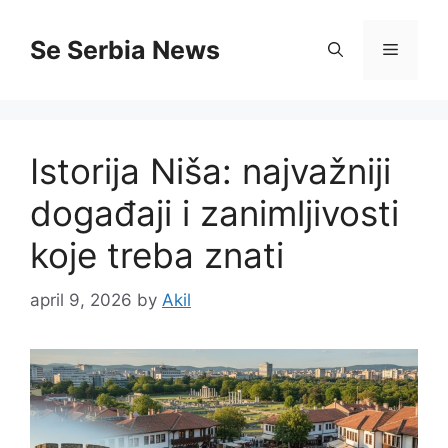
Skip
to
Se Serbia News
Menu
content
Istorija Niša: najvažniji
događaji i zanimljivosti
koje treba znati
april 9, 2026
by
Akil